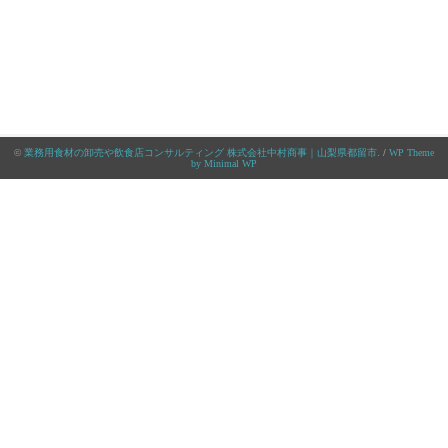
©
業務用食材の卸売や飲食店コンサルティング 株式会社中村商事｜山梨県都留市
. /
WP Theme
by Minimal WP